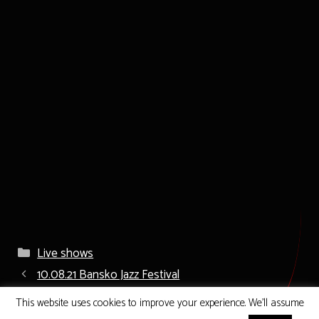
Kategorien
Live shows
10.08.21 Bansko Jazz Festival
25.10.2024 Vienna
This website uses cookies to improve your experience. We'll assume