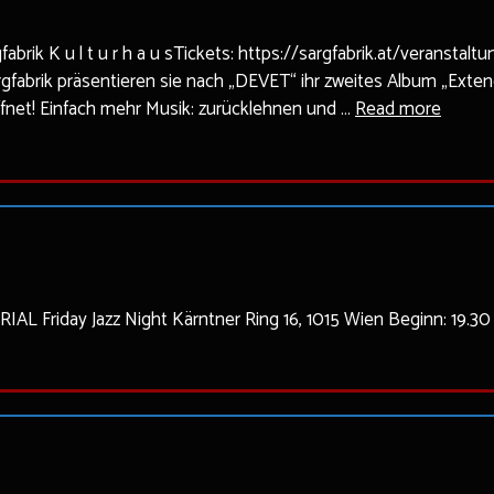
abrik K u l t u r h a u sTickets: https://sargfabrik.at/veransta
gfabrik präsentieren sie nach „DEVET“ ihr zweites Album „Exte
fnet! Einfach mehr Musik: zurücklehnen und …
Read more
 Friday Jazz Night Kärntner Ring 16, 1015 Wien Beginn: 19.30