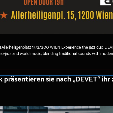
llerheiligenplatz 15/2,1200 WIEN Experience the jazz duo DEVET l
hno-jazz and world music, blending traditional sounds with moder
ik präsentieren sie nach „DEVET“ ih