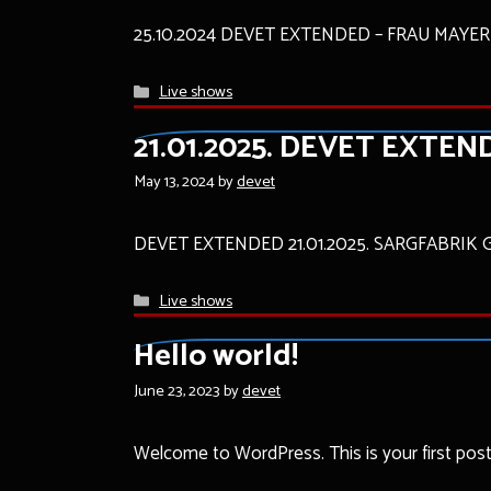
25.10.2024 DEVET EXTENDED – FRAU MAYER CD 
Categories
Live shows
21.01.2025. DEVET EXTEND
May 13, 2024
by
devet
DEVET EXTENDED 21.01.2025. SARGFABRIK Gol
Categories
Live shows
Hello world!
June 23, 2023
by
devet
Welcome to WordPress. This is your first post. E